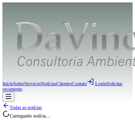
Início
Sobre
Serviços
Notícias
Clientes
Contato
Login
Solicitar
orçamento
Todas as notícias
Carregando notícia…