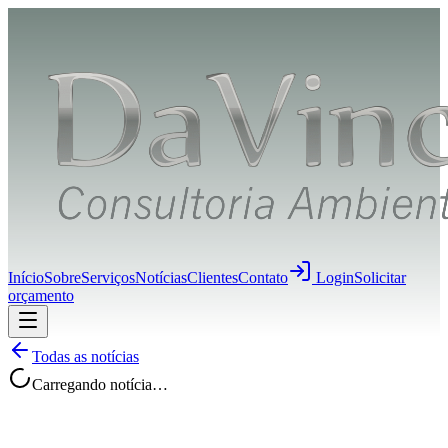
Início
Sobre
Serviços
Notícias
Clientes
Contato
Login
Solicitar
orçamento
Todas as notícias
Carregando notícia…